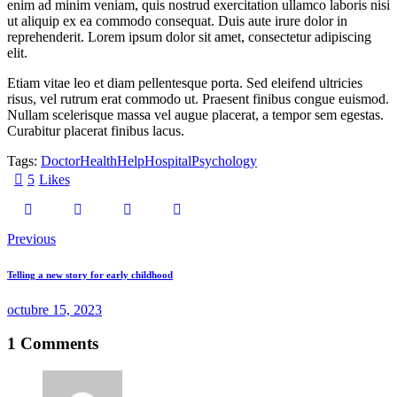
enim ad minim veniam, quis nostrud exercitation ullamco laboris nisi
ut aliquip ex ea commodo consequat. Duis aute irure dolor in
reprehenderit. Lorem ipsum dolor sit amet, consectetur adipiscing
elit.
Etiam vitae leo et diam pellentesque porta. Sed eleifend ultricies
risus, vel rutrum erat commodo ut. Praesent finibus congue euismod.
Nullam scelerisque massa vel augue placerat, a tempor sem egestas.
Curabitur placerat finibus lacus.
Tags:
Doctor
Health
Help
Hospital
Psychology
5
Likes
Navegación
Previous
de
Telling a new story for early childhood
entradas
octubre 15, 2023
1 Comments