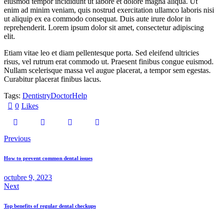
eiusmod tempor incididunt ut labore et dolore magna aliqua. Ut
enim ad minim veniam, quis nostrud exercitation ullamco laboris nisi
ut aliquip ex ea commodo consequat. Duis aute irure dolor in
reprehenderit. Lorem ipsum dolor sit amet, consectetur adipiscing
elit.
Etiam vitae leo et diam pellentesque porta. Sed eleifend ultricies
risus, vel rutrum erat commodo ut. Praesent finibus congue euismod.
Nullam scelerisque massa vel augue placerat, a tempor sem egestas.
Curabitur placerat finibus lacus.
Tags:
Dentistry
Doctor
Help
0
Likes
Previous
How to prevent common dental issues
octubre 9, 2023
Next
Top benefits of regular dental checkups